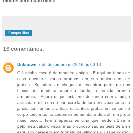
muitos acreditam nisso.
Compartilhar
16 comentários:
Unknown
7 de dezembro de 2016 às 00:13
Olá minha casa é de madeira antiga... E aqui no fundo de
casa encontrei varias aranhas em sua maioria as de
jardins.. Saltadoras e cheguei a encontrar perto de uns
blocos de madeira aqui no fundo, a temida aranha
armadeira.. Agora o que esta me deixando com a pulga
atrás da orelha eh no banheiro lá de fora principalmente na
janela tem umas aranhas estranhas pretas brilhantes no
corpo todo mas no abdômen ou bumbum dela eh um preto
meio fosco... Tem 2 apenas eu diria que medem 1,7mm
pelo meu cálculo visual mas o curioso são as teias dela eh
esquisito parecem em formato de silindros ou sabe coador