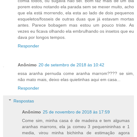
comia todos, ou sugava nao sei. Bom faz mais de um dia
porem estou notando ela parada sem se mexer muito, acho
que ela está morrendo, ela esta ao lado de dois pequenos
esqueletos/fosseis de outras duas que já estavam mortas
antes. Parece bobagem mas estou um pouco triste. As
vezes eu ficava olhando ela embrulhando os insetos que eu
dava por longos tempos.
Responder
Anônimo
20 de setembro de 2018 às 10:42
essa aranha pernuda come aranha marrom???? se sim,
não mato mais, deixo elas quietinhas aqui em casa...
Responder
Respostas
Anônimo
25 de novembro de 2018 às 17:59
Come sim, minha casa é de madeira e tem algumas
aranhas marrons, ela ja comeu 3 pequenininhas e 1
media, virou minha bichinha de estimação agora