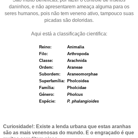
daninhos, e não apresentarem ameaça alguma para os
seres humanos, pois não tem veneno ativo, tampouco suas
picadas são doloridas.
Aqui está a classificação cientifica:
Reino
:
Animalia
Filo
:
Arthropoda
Classe
:
Arachnida
Ordem
:
Araneae
Subordem
:
Araneomorphae
Superfamília
:
Pholcoidea
Família
:
Pholcidae
Género
:
Pholcus
Espécie
:
P. phalangioides
Curiosidade!: Existe a lenda urbana que estas aranhas
são as mais venenosas do mundo. E o engraçado é que