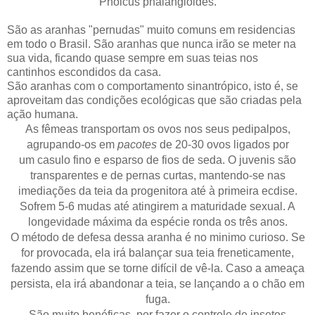
Pholcus phalangioides.
São as aranhas "pernudas" muito comuns em residencias
em todo o Brasil. São aranhas que nunca irão se meter na
sua vida, ficando quase sempre em suas teias nos
cantinhos escondidos da casa.
São aranhas com o comportamento sinantrópico, isto é, se
aproveitam das condições ecológicas que são criadas pela
ação humana.
As fêmeas transportam os
ovos
nos seus
pedipalpos
,
agrupando-os em
pacotes
de 20-30 ovos ligados por
um
casulo
fino e esparso de fios de seda. O juvenis são
transparentes e de pernas curtas, mantendo-se nas
imediações da teia da progenitora até à primeira
ecdise
.
Sofrem 5-6 mudas até atingirem a
maturidade sexual
. A
longevidade máxima da espécie ronda os três anos.
O método de defesa dessa aranha é no minimo curioso. Se
for provocada, ela irá balançar sua teia freneticamente,
fazendo assim que se torne difícil de vê-la. Caso a ameaça
persista, ela irá abandonar a teia, se lançando a o chão em
fuga.
São muito benéficas, por fazer o controle de insetos